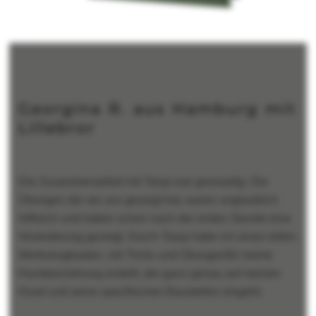
Georgina R. aus Hamburg mit
Lillebror
Die Zusammenarbeit mit Tanja war grossartig. Die
Übungen die sie uns gezeigt hat, waren unglaublich
hilfreich und haben schon nach der ersten Stunde eine
Veränderung gezeigt. Durch Tanja habe ich einen tollen
Werkzeugkasten, mit Tricks und Übungenfür meine
Hundeerziehung erstellt, der ganz genau auf meinen
Hund und seine spezifischen Baustellen eingeht.